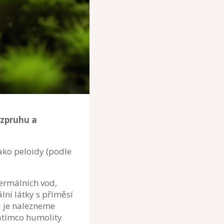
vzpruhu a
jako peloidy (podle
termálních vod,
ní látky s příměsí
i je nalezneme
zatímco humolity