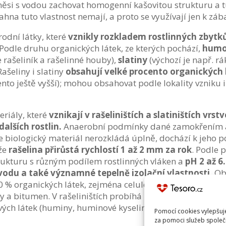
ěsi s vodou zachovat homogenní kašovitou strukturu a t
ahna tuto vlastnost nemají, a proto se využívají jen k zá
rodní látky, které
vznikly rozkladem rostlinných zbytk
 Podle druhu organických látek, ze kterých pochází,
humol
e rašeliník a rašelinné houby),
slatiny
(výchozí je např. rá
 Rašeliny i slatiny
obsahují velké procento organických 
ento ještě vyšší); mohou obsahovat podle lokality vzniku 
riály, které
vznikají v rašeliništích a slatiništích vr
dalších rostlin.
Anaerobní podmínky dané zamokřením a 
e biologický materiál nerozkládá úplně, dochází k jeho
 že
rašelina přirůstá rychlostí 1 až 2 mm za rok
. Podle 
rukturu s různým podílem rostlinných vláken a
pH 2 až 6.
odu a také významné tepelně izolační vlastnosti.
Obs
 % organických látek, zejména celulózu, hemicelulózu, li
y a bitumen. V rašeliništích probíhá řada procesů, jejich
ých látek (huminy, huminové kyseliny, fulvinové kyseliny)
Pomocí cookies vylepšuje
za pomoci služeb společ