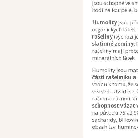
jsou schopné ve sm
hodí na koupele, b
Humolity
jsou pří
organických látek.
rašeliny
(výchozí j
slatinné zeminy
.
rašeliny mají proc
minerálních látek
Humolity jsou mate
částí rašeliníku a 
vedou k tomu, že s
vrstvení. Uvádí se,
rašelina různou st
schopnost vázat v
na původu 75 až 90
sacharidy, bílkovin
obsah tzv. huminov