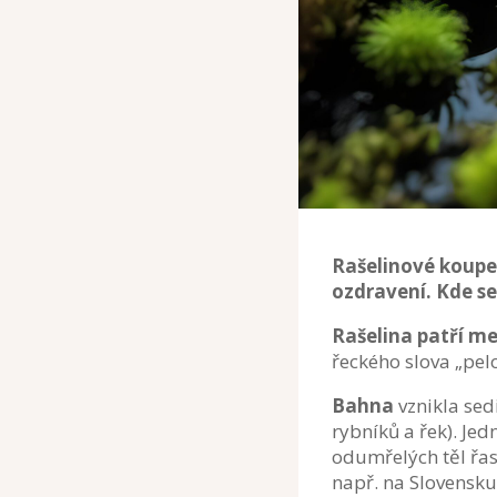
Rašelinové koupel
ozdravení. Kde se
Rašelina patří me
řeckého slova „pel
Bahna
vznikla sed
rybníků a řek). Je
odumřelých těl řas
např. na Slovensku