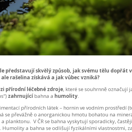
e představují skvělý způsob, jak svému tělu dopřát 
 ale rašelina získává a jak vůbec vzniká?
zi přírodní léčebné zdroje
, které se souhrnně označují 
os“)
zahrnující
bahna a
humolity
.
imentací přírodních látek – hornin ve vodním prostředí (
dná se převážně o anorganickou hmotu bohatou na minerál
 a planktonu. V ČR se bahna vyskytují sporadicky, častěj
. Humolity a bahna se odlišují fyzikálními vlastnostmi, 