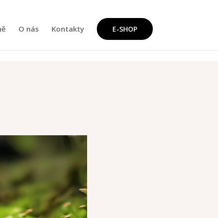
ně
O nás
Kontakty
E-SHOP