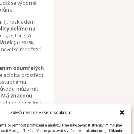
udíž se výborně
balům.
ů
, tj. rozkladem
ity dělíme na
kos, ostřice)
a
látek
(až 90 %,
i nevelké množství
stvením odumřelých
acidita prostředí
 postupnému
původu může mít
Má značnou
ahuje v závislosti
gnin, pektiny,
Záleží nám na vašem soukromí
ž výsledkem je
.
me příjemnost prohlížení a analyzujeme návštěvnost stránky, mimo jiné
nosti
Google
. Také můžeme pracovat s vašimi kontaktními údaji. Kliknutím